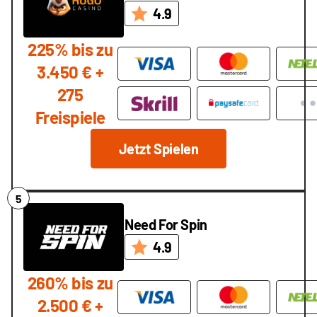
4.9
225% bis zu
3.450 € +
275
Freispiele
Jetzt Spielen
Need For Spin
4.9
260% bis zu
2.500 € +