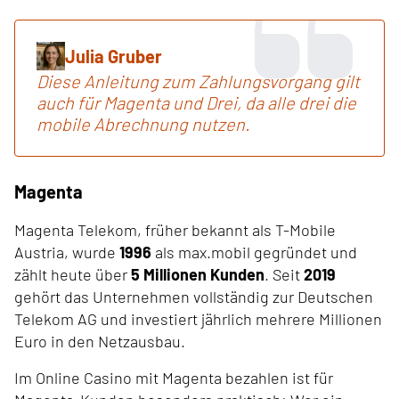
Julia Gruber
Diese Anleitung zum Zahlungsvorgang gilt
auch für Magenta und Drei, da alle drei die
mobile Abrechnung nutzen.
Magenta
Magenta Telekom, früher bekannt als T-Mobile
Austria, wurde
1996
als max.mobil gegründet und
zählt heute über
5 Millionen Kunden
. Seit
2019
gehört das Unternehmen vollständig zur Deutschen
Telekom AG und investiert jährlich mehrere Millionen
Euro in den Netzausbau.
Im Online Casino mit Magenta bezahlen ist für