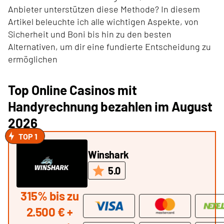
Anbieter unterstützen diese Methode? In diesem
Artikel beleuchte ich alle wichtigen Aspekte, von
Sicherheit und Boni bis hin zu den besten
Alternativen, um dir eine fundierte Entscheidung zu
ermöglichen
Top Online Casinos mit
Handyrechnung bezahlen im
August
2026
Winshark
5.0
315% bis zu
2.500 € +