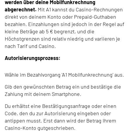
werden über deine Mobilfunkrechnung
abgerechnet.
Mit A1 kannst du Casino-Rechnungen
direkt von deinem Konto oder Prepaid-Guthaben
bezahlen. Einzahlungen sind jedoch in der Regel auf
kleine Beträge ab 5 € begrenzt, und die
Höchstgrenzen sind relativ niedrig und variieren je
nach Tarif und Casino.
Autorisierungsprozess:
Wähle im Bezahlvorgang 'A1 Mobilfunkrechnung' aus.
Gib den gewünschten Betrag ein und bestätige die
Zahlung mit deinem Smartphone.
Du erhältst eine Bestätigungsanfrage oder einen
Code, den du zur Autorisierung eingeben oder
antippen musst. Erst dann wird der Betrag Ihrem
Casino-Konto gutgeschrieben.