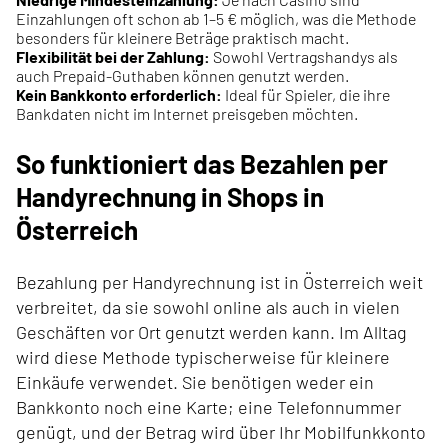
Einzahlungen oft schon ab 1–5 € möglich, was die Methode
besonders für kleinere Beträge praktisch macht.
Flexibilität bei der Zahlung:
Sowohl Vertragshandys als
auch Prepaid-Guthaben können genutzt werden.
Kein Bankkonto erforderlich:
Ideal für Spieler, die ihre
Bankdaten nicht im Internet preisgeben möchten.
So funktioniert das Bezahlen per
Handyrechnung in Shops in
Österreich
Bezahlung per Handyrechnung ist in Österreich weit
verbreitet, da sie sowohl online als auch in vielen
Geschäften vor Ort genutzt werden kann. Im Alltag
wird diese Methode typischerweise für kleinere
Einkäufe verwendet. Sie benötigen weder ein
Bankkonto noch eine Karte; eine Telefonnummer
genügt, und der Betrag wird über Ihr Mobilfunkkonto