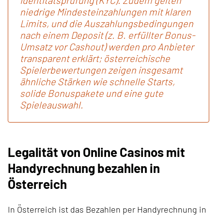
Identitätsprüfung (KYC). Zudem gelten
niedrige Mindesteinzahlungen mit klaren
Limits, und die Auszahlungsbedingungen
nach einem Deposit (z. B. erfüllter Bonus-
Umsatz vor Cashout) werden pro Anbieter
transparent erklärt; österreichische
Spielerbewertungen zeigen insgesamt
ähnliche Stärken wie schnelle Starts,
solide Bonuspakete und eine gute
Spieleauswahl.
Legalität von Online Casinos mit
Handyrechnung bezahlen in
Österreich
In Österreich ist das Bezahlen per Handyrechnung in