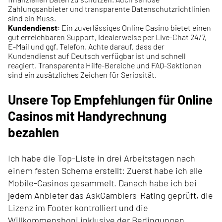
Zahlungsanbieter und transparente Datenschutzrichtlinien
sind ein Muss.
Kundendienst
: Ein zuverlässiges Online Casino bietet einen
gut erreichbaren Support, idealerweise per Live-Chat 24/7,
E-Mail und ggf. Telefon. Achte darauf, dass der
Kundendienst auf Deutsch verfügbar ist und schnell
reagiert. Transparente Hilfe-Bereiche und FAQ-Sektionen
sind ein zusätzliches Zeichen für Seriosität.
Unsere Top Empfehlungen für Online
Casinos mit Handyrechnung
bezahlen
Ich habe die Top-Liste in drei Arbeitstagen nach
einem festen Schema erstellt: Zuerst habe ich alle
Mobile-Casinos gesammelt. Danach habe ich bei
jedem Anbieter das AskGamblers-Rating geprüft, die
Lizenz im Footer kontrolliert und die
Willkommensboni inklusive der Bedingungen