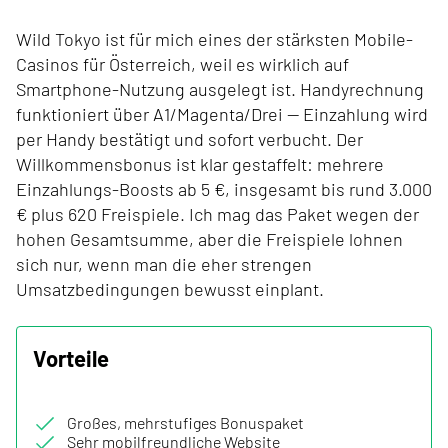
Wild Tokyo ist für mich eines der stärksten Mobile-
Casinos für Österreich, weil es wirklich auf
Smartphone-Nutzung ausgelegt ist. Handyrechnung
funktioniert über A1/Magenta/Drei — Einzahlung wird
per Handy bestätigt und sofort verbucht. Der
Willkommensbonus ist klar gestaffelt: mehrere
Einzahlungs-Boosts ab 5 €, insgesamt bis rund 3.000
€ plus 620 Freispiele. Ich mag das Paket wegen der
hohen Gesamtsumme, aber die Freispiele lohnen
sich nur, wenn man die eher strengen
Umsatzbedingungen bewusst einplant.
Vorteile
Großes, mehrstufiges Bonuspaket
Sehr mobilfreundliche Website