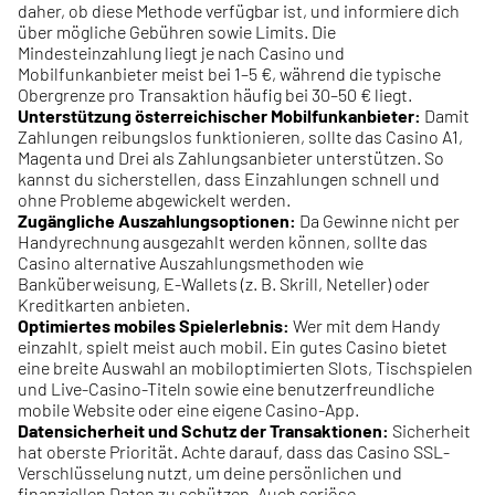
daher, ob diese Methode verfügbar ist, und informiere dich
über mögliche Gebühren sowie Limits. Die
Mindesteinzahlung liegt je nach Casino und
Mobilfunkanbieter meist bei 1–5 €, während die typische
Obergrenze pro Transaktion häufig bei 30–50 € liegt.
Unterstützung österreichischer Mobilfunkanbieter:
Damit
Zahlungen reibungslos funktionieren, sollte das Casino A1,
Magenta und Drei als Zahlungsanbieter unterstützen. So
kannst du sicherstellen, dass Einzahlungen schnell und
ohne Probleme abgewickelt werden.
Zugängliche Auszahlungsoptionen:
Da Gewinne nicht per
Handyrechnung ausgezahlt werden können, sollte das
Casino alternative Auszahlungsmethoden wie
Banküberweisung, E-Wallets (z. B. Skrill, Neteller) oder
Kreditkarten anbieten.
Optimiertes mobiles Spielerlebnis:
Wer mit dem Handy
einzahlt, spielt meist auch mobil. Ein gutes Casino bietet
eine breite Auswahl an mobiloptimierten Slots, Tischspielen
und Live-Casino-Titeln sowie eine benutzerfreundliche
mobile Website oder eine eigene Casino-App.
Datensicherheit und Schutz der Transaktionen:
Sicherheit
hat oberste Priorität. Achte darauf, dass das Casino SSL-
Verschlüsselung nutzt, um deine persönlichen und
finanziellen Daten zu schützen. Auch seriöse