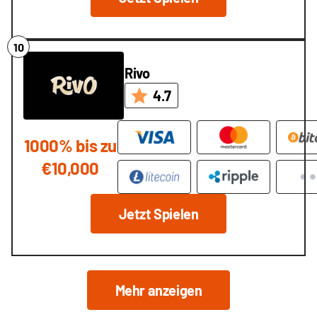
Rivo
4.7
1000% bis zu
€10,000
Jetzt Spielen
Mehr anzeigen