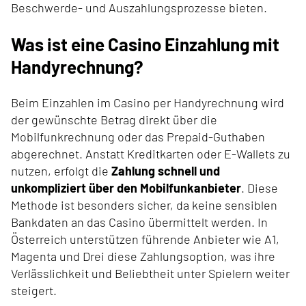
Beschwerde- und Auszahlungsprozesse bieten.
Was ist eine Casino Einzahlung mit
Handyrechnung?
Beim Einzahlen im Casino per Handyrechnung wird
der gewünschte Betrag direkt über die
Mobilfunkrechnung oder das Prepaid-Guthaben
abgerechnet. Anstatt Kreditkarten oder E-Wallets zu
nutzen, erfolgt die
Zahlung schnell und
unkompliziert über den Mobilfunkanbieter
. Diese
Methode ist besonders sicher, da keine sensiblen
Bankdaten an das Casino übermittelt werden. In
Österreich unterstützen führende Anbieter wie A1,
Magenta und Drei diese Zahlungsoption, was ihre
Verlässlichkeit und Beliebtheit unter Spielern weiter
steigert.