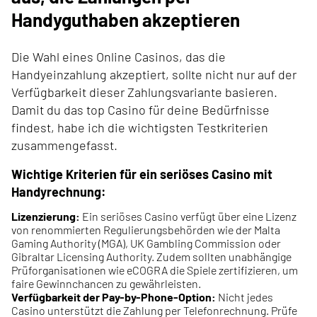
Handyguthaben akzeptieren
Die Wahl eines Online Casinos, das die
Handyeinzahlung akzeptiert, sollte nicht nur auf der
Verfügbarkeit dieser Zahlungsvariante basieren.
Damit du das top Casino für deine Bedürfnisse
findest, habe ich die wichtigsten Testkriterien
zusammengefasst.
Wichtige Kriterien für ein seriöses Casino mit
Handyrechnung:
Lizenzierung:
Ein seriöses Casino verfügt über eine Lizenz
von renommierten Regulierungsbehörden wie der Malta
Gaming Authority (MGA), UK Gambling Commission oder
Gibraltar Licensing Authority. Zudem sollten unabhängige
Prüforganisationen wie eCOGRA die Spiele zertifizieren, um
faire Gewinnchancen zu gewährleisten.
Verfügbarkeit der Pay-by-Phone-Option:
Nicht jedes
Casino unterstützt die Zahlung per Telefonrechnung. Prüfe