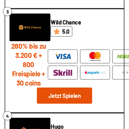
Wild Chance
5.0
280% bis zu
3.200 € +
800
Freispiele +
30 coins
Jetzt Spielen
Hugo