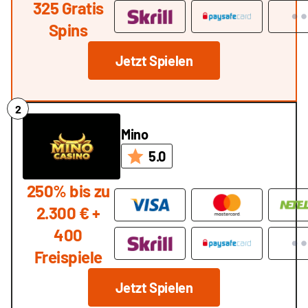
325 Gratis
Spins
Jetzt Spielen
Mino
5.0
250% bis zu
2.300 € +
400
Freispiele
Jetzt Spielen