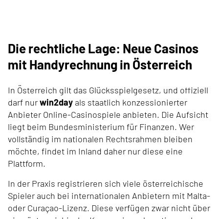
Die rechtliche Lage: Neue Casinos
mit Handyrechnung in Österreich
In Österreich gilt das Glücksspielgesetz, und offiziell
darf nur
win2day
als staatlich konzessionierter
Anbieter Online-Casinospiele anbieten. Die Aufsicht
liegt beim Bundesministerium für Finanzen. Wer
vollständig im nationalen Rechtsrahmen bleiben
möchte, findet im Inland daher nur diese eine
Plattform.
In der Praxis registrieren sich viele österreichische
Spieler auch bei internationalen Anbietern mit Malta-
oder Curaçao-Lizenz. Diese verfügen zwar nicht über