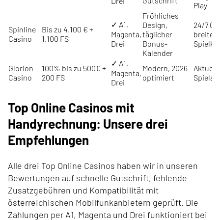
Gutschrift
Drei
Play
Fröhliches
✓ A1,
Design,
24/7 Ch
Spinline
Bis zu 4.100 € +
Magenta,
täglicher
breiter
Casino
1.100 FS
Drei
Bonus-
Spielka
Kalender
✓ A1,
Glorion
100% bis zu 500€ +
Modern, 2026
Aktuell
Magenta,
Casino
200 FS
optimiert
Spielau
Drei
Top Online Casinos mit
Handyrechnung: Unsere drei
Empfehlungen
Alle drei Top Online Casinos haben wir in unseren
Bewertungen auf schnelle Gutschrift, fehlende
Zusatzgebühren und Kompatibilität mit
österreichischen Mobilfunkanbietern geprüft. Die
Zahlungen per A1, Magenta und Drei funktioniert bei