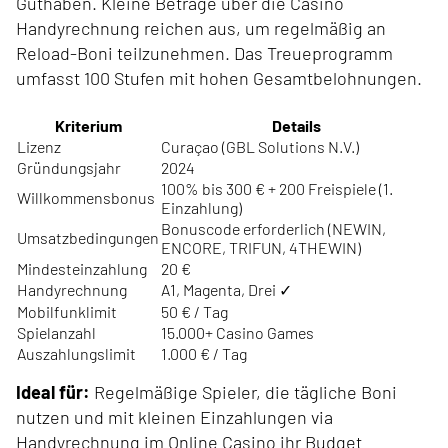
Guthaben. Kleine Beträge über die Casino
Handyrechnung reichen aus, um regelmäßig an
Reload-Boni teilzunehmen. Das Treueprogramm
umfasst 100 Stufen mit hohen Gesamtbelohnungen.
Kriterium
Details
Lizenz
Curaçao (GBL Solutions N.V.)
Gründungsjahr
2024
100% bis 300 € + 200 Freispiele (1.
Willkommensbonus
Einzahlung)
Bonuscode erforderlich (NEWIN,
Umsatzbedingungen
ENCORE, TRIFUN, 4THEWIN)
Mindesteinzahlung
20 €
Handyrechnung
A1, Magenta, Drei ✓
Mobilfunklimit
50 € / Tag
Spielanzahl
15.000+ Casino Games
Auszahlungslimit
1.000 € / Tag
Ideal für:
Regelmäßige Spieler, die tägliche Boni
nutzen und mit kleinen Einzahlungen via
Handyrechnung im Online Casino ihr Budget