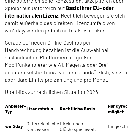
eine österreichische Konzession, akzeptieren aber
Spieler aus Österreich auf
Basis ihrer EU- oder
internationalen Lizenz
. Rechtlich bewegen sie sich
damit außerhalb des direkten Lizenzumfeld von
win2day, werden jedoch nicht aktiv blockiert.
Gerade bei neuen Online Casinos per
Handyrechnung bezahlen ist die Auswahl bei
ausländischen Plattformen oft größer.
Mobilfunkanbieter wie A1, Magenta oder Drei
erlauben solche Transaktionen grundsätzlich, setzen
aber klare Limits pro Zahlung und pro Monat.
Überblick zur rechtlichen Situation 2026:
Anbieter-
Handyrech
Lizenzstatus
Rechtliche Basis
Typ
möglich
Österreichische
Direkt nach
win2day
Eingeschrä
Konzession
Glücksspielgesetz