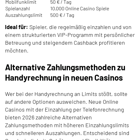
Mobilfunklimit
50 € / Tag
Spielanzahl
10.000 Online Casino Spiele
Auszahlungslimit
500 € / Tag
Ideal für:
Spieler, die regelmäßig einzahlen und von
einem strukturierten VIP-Programm mit persönlicher
Betreuung und steigendem Cashback profitieren
möchten.
Alternative Zahlungsmethoden zu
Handyrechnung in neuen Casinos
Wer bei der Handyrechnung an Limits stößt, sollte
auf andere Optionen ausweichen. Neue Online
Casinos mit der Einzahlung per Telefonrechnung
bieten 2026 zahlreiche Alternativen
Zahlungsmethoden mit höheren Einzahlungslimits
und schnelleren Auszahlungen. Entscheidend sind