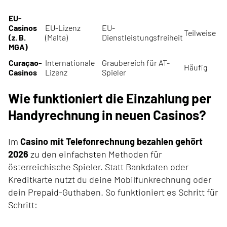
EU-
Casinos
EU-Lizenz
EU-
Teilweise
(z. B.
(Malta)
Dienstleistungsfreiheit
MGA)
Curaçao-
Internationale
Graubereich für AT-
Häufig
Casinos
Lizenz
Spieler
Wie funktioniert die Einzahlung per
Handyrechnung in neuen Casinos?
Im
Casino
mit Telefonrechnung bezahlen gehört
2026
zu den einfachsten Methoden für
österreichische Spieler. Statt Bankdaten oder
Kreditkarte nutzt du deine Mobilfunkrechnung oder
dein Prepaid-Guthaben. So funktioniert es Schritt für
Schritt: