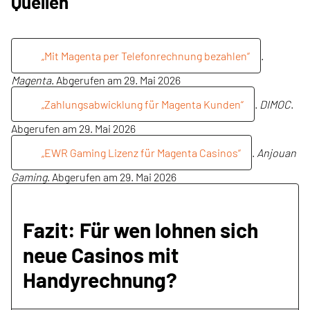
Quellen
„Mit Magenta per Telefonrechnung bezahlen“
.
Magenta
. Abgerufen am 29. Mai 2026
„Zahlungsabwicklung für Magenta Kunden“
.
DIMOC
.
Abgerufen am 29. Mai 2026
„EWR Gaming Lizenz für Magenta Casinos“
.
Anjouan
Gaming
. Abgerufen am 29. Mai 2026
Fazit: Für wen lohnen sich
neue Casinos mit
Handyrechnung?