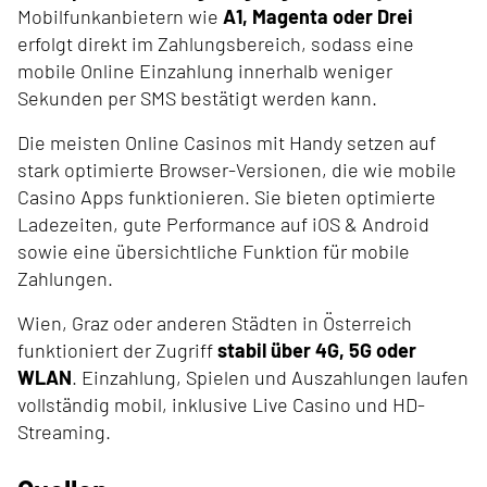
Mobilfunkanbietern wie
A1, Magenta oder Drei
erfolgt direkt im Zahlungsbereich, sodass eine
mobile Online Einzahlung innerhalb weniger
Sekunden per SMS bestätigt werden kann.
Die meisten Online Casinos mit Handy setzen auf
stark optimierte Browser-Versionen, die wie mobile
Casino Apps funktionieren. Sie bieten optimierte
Ladezeiten, gute Performance auf iOS & Android
sowie eine übersichtliche Funktion für mobile
Zahlungen.
Wien, Graz oder anderen Städten in Österreich
funktioniert der Zugriff
stabil über 4G, 5G oder
WLAN
. Einzahlung, Spielen und Auszahlungen laufen
vollständig mobil, inklusive Live Casino und HD-
Streaming.