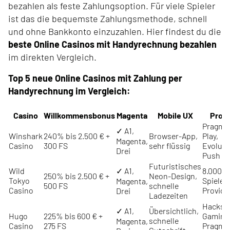
bezahlen als feste Zahlungsoption. Für viele Spieler
ist das die bequemste Zahlungsmethode, schnell
und ohne Bankkonto einzuzahlen. Hier findest du die
beste Online Casinos mit Handyrechnung bezahlen
im direkten Vergleich.
Top 5 neue Online Casinos mit Zahlung per
Handyrechnung im Vergleich:
Casino
Willkommensbonus
Magenta
Mobile UX
Provi
Pragma
✓ A1,
Winshark
240% bis 2.500 € +
Browser-App,
Play,
Magenta,
Casino
300 FS
sehr flüssig
Evoluti
Drei
Push G
Futuristisches
Wild
✓ A1,
8.000+
250% bis 2.500 € +
Neon-Design,
Tokyo
Spiele, 
Magenta,
500 FS
schnelle
Casino
Provide
Drei
Ladezeiten
Hacksa
✓ A1,
Übersichtlich,
Hugo
225% bis 600 € +
Gaming
schnelle
Magenta,
Casino
275 FS
Pragma