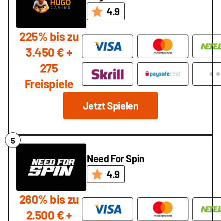
4.9
225% bis zu
3.450 € +
275
Freispiele
Jetzt Spielen
Need For Spin
4.9
260% bis zu
2.500 € +